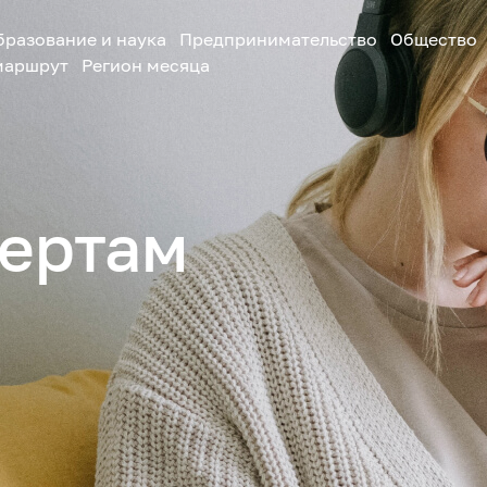
бразование и наука
Предпринимательство
Общество
маршрут
Регион месяца
ертам