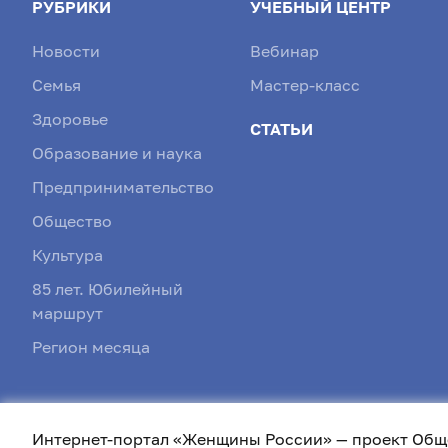
РУБРИКИ
УЧЕБНЫЙ ЦЕНТР
Новости
Вебинар
Семья
Мастер-класс
Здоровье
СТАТЬИ
Образование и наука
Предпринимательство
Общество
Культура
85 лет. Юбилейный
маршрут
Регион месяца
Интернет-портал «Женщины России» — проект Общ
Лицензия СМИ Эл № ФС77- 87232 от 22.04.2024