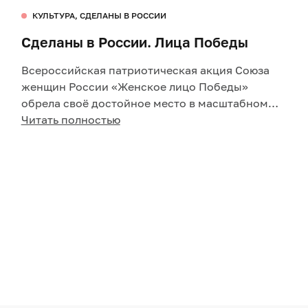
КУЛЬТУРА, СДЕЛАНЫ В РОССИИ
Сделаны в России. Лица Победы
Всероссийская патриотическая акция Союза
женщин России «Женское лицо Победы»
обрела своё достойное место в масштабном
историческом проекте музея «Лица Победы».
Читать полностью
Отныне на страницах этого национального
хранилища — не просто имена и даты, а судьбы
женщин‑фронтовичек и тружениц тыла, их
фотографии, воспоминания и рассказы —
сохранены навсегда и открыты для всех.