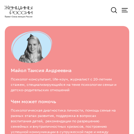
Майол Таисия Андреевна
Психолог-консультант, life-коуч, журналист с 20-летним
стажем, специализирующийся на теме психологии семьи и
детско-родительских отношений
Чем может помочь
Психологическая диагностика личности, помощь семье на
разных этапах развития, поддержка в вопросах
воспитания детей, рекомендации по разрешению
семейных и внутриличностных кризисов, построению
успешной коммуникации в супружеской паре и между