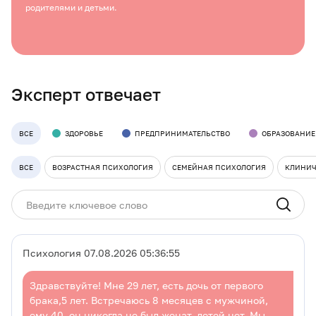
родителями и детьми.
Эксперт отвечает
ВСЕ
ЗДОРОВЬЕ
ПРЕДПРИНИМАТЕЛЬСТВО
ОБРАЗОВАНИЕ
ВСЕ
ВОЗРАСТНАЯ ПСИХОЛОГИЯ
СЕМЕЙНАЯ ПСИХОЛОГИЯ
КЛИНИЧ
Психология 07.08.2026 05:36:55
Здравствуйте! Мне 29 лет, есть дочь от первого
брака,5 лет. Встречаюсь 8 месяцев с мужчиной,
ему 40, он никогда не был женат, детей нет. Мы