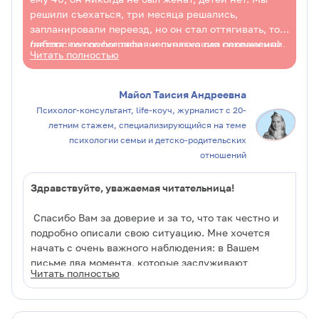
решили съехаться, три месяца решались,
запланировали переезд, но он стал оттягивать, то
работа, то другие дела, несколько раз переносили.
(авторские орфография и пунктуация сохранены)
Читать полностью
Вчера подтвердил, что приедет и снова не
случилось... Вечером он сам позвонил и
признался: испугался, что нам будет тяжело
Майол Таисия Андреевна
адаптироваться, что отношения испортятся и мы
Психолог-консультант, life-коуч, журналист с 20-
расстанемся. Предлагает оставаться у него с
летним стажем, специализирующийся на теме
дочкой с ночевкой на день-два, чтобы привыкнуть
психологии семьи и детско-родительских
не так резко. Я же так не хочу, хочу жить семьей,
отношений
поэтому не знаю, стоит ли соглашаться. Мама
говорит, что он не семейный. Очень хочется все
Здравствуйте, уважаемая читательница!
обсудить. Что посоветуете?
Спасибо Вам за доверие и за то, что так честно и
подробно описали свою ситуацию. Мне хочется
начать с очень важного наблюдения: в Вашем
письме два момента, которые заслуживают
Читать полностью
особого внимания.
Первый
– это реальные, осязаемые