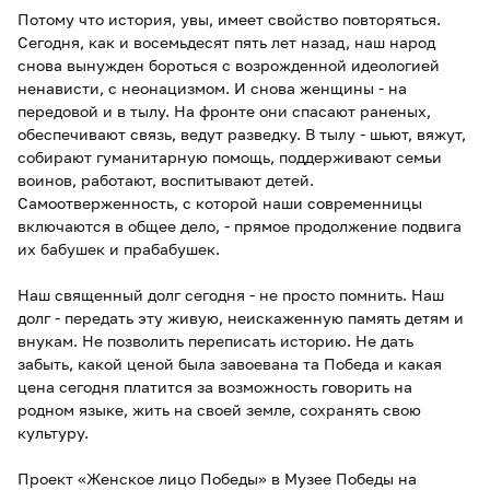
Потому что история, увы, имеет свойство повторяться.
Сегодня, как и восемьдесят пять лет назад, наш народ
снова вынужден бороться с возрожденной идеологией
ненависти, с неонацизмом. И снова женщины - на
передовой и в тылу. На фронте они спасают раненых,
обеспечивают связь, ведут разведку. В тылу - шьют, вяжут,
собирают гуманитарную помощь, поддерживают семьи
воинов, работают, воспитывают детей.
Самоотверженность, с которой наши современницы
включаются в общее дело, - прямое продолжение подвига
их бабушек и прабабушек.
Наш священный долг сегодня - не просто помнить. Наш
долг - передать эту живую, неискаженную память детям и
внукам. Не позволить переписать историю. Не дать
забыть, какой ценой была завоевана та Победа и какая
цена сегодня платится за возможность говорить на
родном языке, жить на своей земле, сохранять свою
культуру.
Проект «Женское лицо Победы» в Музее Победы на