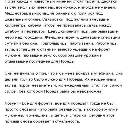
Но за каждым известным именем стоят тысячи, десятки
тысяч тех, чьих имен мы, возможно, никогда не узнаем.
Медсестры, выносившие раненых с поля боя под
шквальным огнем. Связистки, под пулями тянувшие
километры кабеля, чтобы не прервалась связь между
штабом и передовой. Девушки-зенитчицы, закрывавшие
небо над городами. Женщины-врачи, делавшие операции
сутками без сна. Подпольщицы, партизанки. Работницы
тыла, вставшие к станкам вместо ушедших на фронт
мужчин, пахавшие землю, собиравшие урожай и
отдававшие последнее для Победы.
Они не думали о том, что их имена войдут в учебники. Они
делали то, что было нужно для Победы. Их неоценимый
вклад, порой незаметный, но ежедневный, стал той самой
силой, без которой Победа была бы невозможна.
Лозунг «Все для фронта, все для победы!» тогда не был
просто словами - это была реальность, в которой жили и
мужчины, и женщины, и дети, и старики. Сегодня этот
призыв снова обретает актуальность.