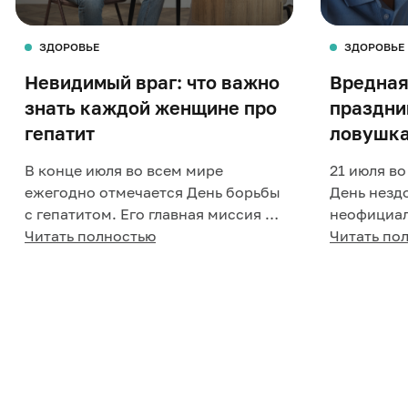
ЗДОРОВЬЕ
ЗДОРОВЬЕ
Невидимый враг: что важно
Вредная
знать каждой женщине про
праздни
гепатит
ловушк
В конце июля во всем мире
21 июля в
ежегодно отмечается День борьбы
День незд
с гепатитом. Его главная миссия –
неофициал
повысить уровень
Читать полностью
говорящий
Читать по
осведомленности людей об этом
завоевал м
з...