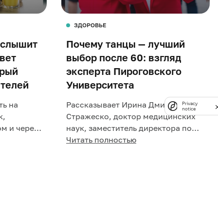
ЗДОРОВЬЕ
 слышит
Почему танцы — лучший
твет
выбор после 60: взгляд
орый
эксперта Пироговского
ителей
Университета
ть на
Рассказывает Ирина Дмитриевна
Privacy
notice
к,
Стражеско, доктор медицинских
ом и через
наук, заместитель директора по
очитал.
трансляционной медицине НКЦ
Читать полностью
.
РГНКЦ, руководитель о...