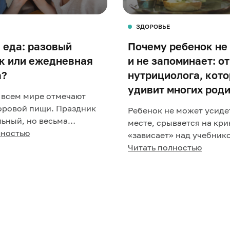
ЗДОРОВЬЕ
 еда: разовый
Почему ребенок не
к или ежедневная
и не запоминает: о
а?
нутрициолога, кот
удивит многих род
о всем мире отмечают
оровой пищи. Праздник
Ребенок не может усиде
ьный, но весьма
месте, срывается на кри
. Фаст-фуд давно
лностью
«зависает» над учебник
ир: аппетитные кар...
минуту забывает, что пр
Читать полностью
Учителя говорят: «Спос..