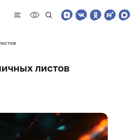
листов
ничных листов